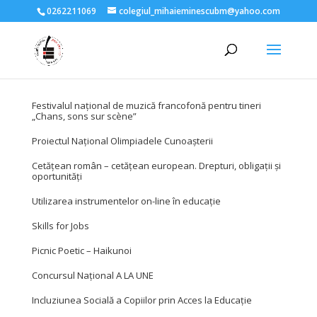
0262211069
colegiul_mihaieminescubm@yahoo.com
Festivalul naţional de muzică francofonă pentru tineri
„Chans, sons sur scène”
Proiectul Naţional Olimpiadele Cunoașterii
Cetățean român – cetățean european. Drepturi, obligații și
oportunități
Utilizarea instrumentelor on-line în educație
Skills for Jobs
Picnic Poetic – Haikunoi
Concursul Naţional A LA UNE
Incluziunea Socială a Copiilor prin Acces la Educație