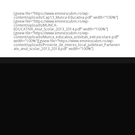
[gview file=”https://www.eminescubm.ro/wp-
content/uploads/Cap13_Munca-Educativa.pdf” width=”100%”]
[gview file=”https://www.eminescubm.ro/wp-
content/uploads/MUNCA-
EDUCATIVĂ_Anul_Scolar_2013_2014.pdf” width=”100%”]
[gview file=”https://www.eminescubm.ro/wp-
content/uploads/Munca_educativa_activitati_extrascolare.pdf”
width=”100%”][gview file=”https://www.eminescubm.ro/wp-
content/uploads/Proiecte_de_interes_local_judetean_Parteneri
ate_anul_scolar_2013_2014.pdf” width=”100%”]