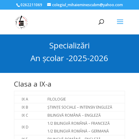
0262211069
colegiul_mihaieminescubm@yahoo.com
Specializări
An şcolar -2025-2026
Clasa a IX-a
IX A
FILOLOGIE
IX B
ȘTIINȚE SOCIALE – INTENSIV ENGLEZĂ
IX C
BILINGVĂ ROMÂNĂ – ENGLEZĂ
1/2 BILINGVĂ ROMÂNĂ – FRANCEZĂ
IX D
1/2 BILINGVĂ ROMÂNĂ – GERMANĂ