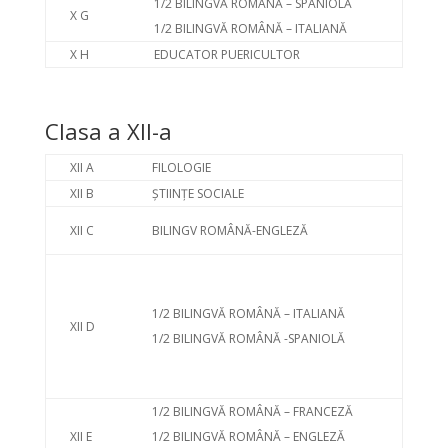
1/2 BILINGVĂ ROMÂNĂ – SPANIOLĂ
X G
1/2 BILINGVĂ ROMÂNĂ – ITALIANĂ
X H
EDUCATOR PUERICULTOR
Clasa a XII-a
XII A
FILOLOGIE
XII B
ȘTIINȚE SOCIALE
XII C
BILINGV ROMÂNĂ-ENGLEZĂ
1/2 BILINGVĂ ROMÂNĂ – ITALIANĂ
XII D
1/2 BILINGVĂ ROMÂNĂ -SPANIOLĂ
1/2 BILINGVĂ ROMÂNĂ – FRANCEZĂ
XII E
1/2 BILINGVĂ ROMÂNĂ – ENGLEZĂ