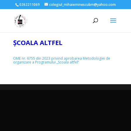
0262211069
colegiul_mihaieminescubm@yahoo.com
ȘCOALA ALTFEL
OME nr. 6755 din 2023 privind aprobarea Metodologiei de
organizare a Programului „Scoala altfel”