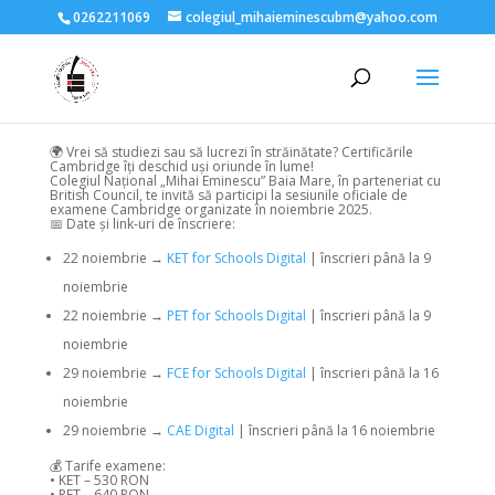
0262211069
colegiul_mihaieminescubm@yahoo.com
🌍 Vrei să studiezi sau să lucrezi în străinătate? Certificările
Cambridge îți deschid uși oriunde în lume!
Colegiul Național „Mihai Eminescu” Baia Mare, în parteneriat cu
British Council, te invită să participi la sesiunile oficiale de
examene Cambridge organizate în noiembrie 2025.
📅 Date și link-uri de înscriere:
22 noiembrie →
KET for Schools Digital
| înscrieri până la 9
noiembrie
22 noiembrie →
PET for Schools Digital
| înscrieri până la 9
noiembrie
29 noiembrie →
FCE for Schools Digital
| înscrieri până la 16
noiembrie
29 noiembrie →
CAE Digital
| înscrieri până la 16 noiembrie
💰 Tarife examene:
• KET – 530 RON
• PET – 640 RON