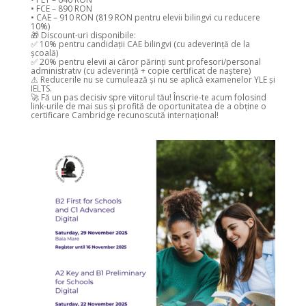
• FCE – 890 RON
• CAE – 910 RON (819 RON pentru elevii bilingvi cu reducere
10%)
🎁 Discount-uri disponibile:
✅ 10% pentru candidații CAE bilingvi (cu adeverință de la
școală)
✅ 20% pentru elevii ai căror părinți sunt profesori/personal
administrativ (cu adeverință + copie certificat de naștere)
⚠ Reducerile nu se cumulează și nu se aplică examenelor YLE și
IELTS.
🚀 Fă un pas decisiv spre viitorul tău! Înscrie-te acum folosind
link-urile de mai sus și profită de oportunitatea de a obține o
certificare Cambridge recunoscută internațional!