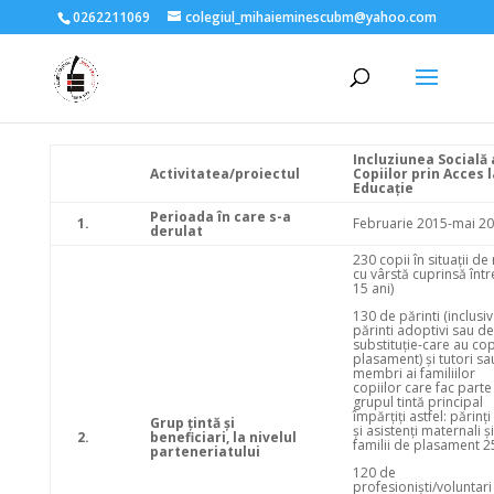
0262211069
colegiul_mihaieminescubm@yahoo.com
Incluziunea Socială 
Activitatea/proiectul
Copiilor prin Acces l
Educație
Perioada în care s-a
1.
Februarie 2015-mai 2
derulat
230 copii în situații de 
cu vârstă cuprinsă într
15 ani)
130 de părinti (inclusiv
părinti adoptivi sau de
substituție-care au copi
plasament) și tutori sau
membri ai familiilor
copiilor care fac parte
grupul tintă principal
împărțiți astfel: părinț
Grup ţintă şi
și asistenți maternali și
2.
beneficiari, la nivelul
familii de plasament 2
parteneriatului
120 de
profesioniști/voluntari