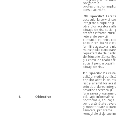
pregătire a
profesioniștilor implica
aceste activități.
Ob. specific1
. Facili
accesului la servicii so
integrate a copiilor și
părinților acestora afla
situație de risc social, 
crearea infrastructurii
rețelei de servicii
comunitare pentru cop
aflați în situații de risc 
familiile acestora la ni
municipiului Baia Mare
reprezentate de Centr
de Educație „Sanse Ega
și Centrul de reabilitar
socială pentru copii în
situații de risc.
Ob. Specific 2
. Creșt
calității vieții și bunăstă
copiilor aflați în situaț
risc și a familiilor aces
prin abordarea integr
nevoilor acestora și
furnizarea programel
4.
Obiective
educație informală și
nonformală, educație
pentru sănătate , eval
și monitorizare a stări
sănătate, programe
remediale și de susțin