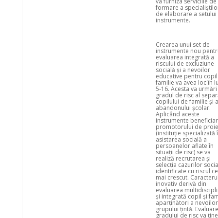
va furniza serviciile de
formare a specialiștilor
de elaborare a setului
instrumente.
Crearea unui set de
instrumente nou pentr
evaluarea integrată a
riscului de excluziune
socială și a nevoilor
educative pentru copil 
familie va avea loc în l
5-16. Acesta va urmări
gradul de risc al separ
copilului de familie și a
abandonului școlar.
Aplicând aceste
instrumente beneficiar
promotorului de proie
(instituție specializată 
asistarea socială a
persoanelor aflate în
situații de risc) se va
realiză recrutarea și
selecția cazurilor soci
identificate cu riscul ce
mai crescut. Caracteru
inovativ derivă din
evaluarea multidiscipl
și integrată copil și fam
aparținători a nevoilor
grupului țintă. Evaluar
gradului de risc va ține