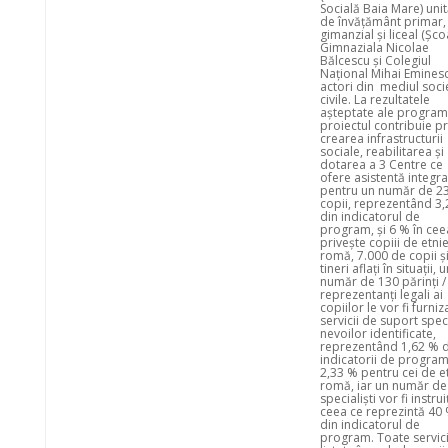
Socială Baia Mare) unit
de învățământ primar,
gimanzial și liceal (Șco
Gimnaziala Nicolae
Bălcescu și Colegiul
Național Mihai Eminesc
actori din mediul socie
civile. La rezultatele
așteptate ale program
proiectul contribuie pr
crearea infrastructurii
sociale, reabilitarea și
dotarea a 3 Centre ce
ofere asistentă integra
pentru un număr de 2
copii, reprezentând 3
din indicatorul de
program, și 6 % în cee
privește copiii de etni
romă, 7.000 de copii ș
tineri aflați în situații, 
număr de 130 părinți /
reprezentanți legali ai
copiilor le vor fi furniz
servicii de suport spec
nevoilor identificate,
reprezentând 1,62 % d
indicatorii de program
2,33 % pentru cei de e
romă, iar un număr de
specialiști vor fi instrui
ceea ce reprezintă 40
din indicatorul de
program. Toate servici