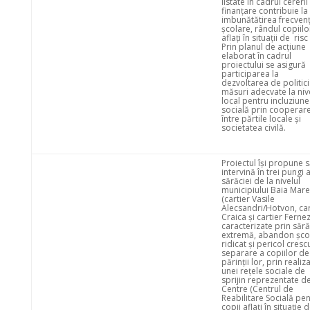
listate în cadrul cererii
finanțare contribuie la
imbunătătirea frecvenț
școlare, rândul copiilo
aflați în situații de risc 
Prin planul de acțiune
elaborat în cadrul
proiectului se asigură
participarea la
dezvoltarea de politici
măsuri adecvate la niv
local pentru incluziun
socială prin cooperar
între părtile locale și
societatea civilă.
Proiectul își propune 
intervină în trei pungi 
sărăciei de la nivelul
municipiului Baia Mare
(cartier Vasile
Alecsandri/Hotvon, car
Craica și cartier Fernez
caracterizate prin sără
extremă, abandon șco
ridicat și pericol cresc
separare a copiilor de
părinții lor, prin realiz
unei rețele sociale de
sprijin reprezentate d
Centre (Centrul de
Reabilitare Socială pe
copii aflați în situație 