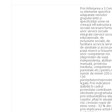
Prin înființarea a 3 Cen
cu elemente specifice
adapatate nevoilor
grupului țintă și
specificității zonei se
creează infrastructura
socială necesară furniz
unor servicii sociale
integrate (servicii socia
educaționale, de
incluziune socială, de
facilitare acces la servi
de sănătate și acces p
piață muncii și însușire
unor competențe noi
(deprinderi de viață
independența, abilitar
manuală, protecția
mediului, competențe
parentale etc.) pentru 
număr de minim 230 co
130
părinți/tutori/reprezen
legali). Prin indicatorii
stabiliți în cadrul
proiectului contribuim 
obictivele programulu
prin imbunătătirea situ
copiilor aflați în situați
risc ( inclusiv copiii de
etnie romă – 52 % din 
prin implicarea activă 