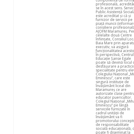
componenta de forma
profesională, acredit
se în acest sens. Servic
Public Asistență Social
este acreditat și că și
furnizor de servicii pe
piață muncii (informar
consiliere profesională
AJOFM Maramureș. Pe
celelalte două Centre
înființate, Consiliul Loc
Baia Mare prin aparatu
executiv, va asigură
funcționalitatea acesto
În perspectivă, Centru
Educație Șanse Egale
poate să devină locul 
desfășurare a practici
specialitate pentru elev
Colegiului Național „M
Eminescu”, care este
singură instituție de
învățământ liceal din
Maramureș ce are
autorizate clase pentr
educator puericultor.
Colegiul Național „Mih
Eminescu” pe lângă
serviciile furnizate în
cadrul unității de
învățământ va fi
promotorului conceptu
de responsabilitate
socială educațională, 
poate fi diseminat la