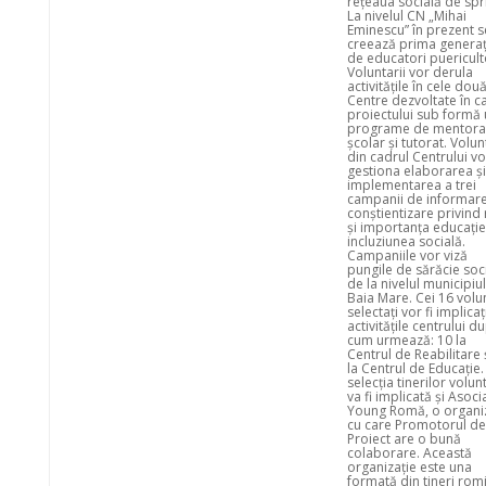
rețeaua socială de spri
La nivelul CN „Mihai
Eminescu” în prezent s
creează prima generaț
de educatori puericult
Voluntarii vor derula
activitățile în cele dou
Centre dezvoltate în c
proiectului sub formă
programe de mentora
școlar și tutorat. Volun
din cadrul Centrului vo
gestiona elaborarea și
implementarea a trei
campanii de informare
conștientizare privind 
și importanța educației
incluziunea socială.
Campaniile vor viză
pungile de sărăcie soc
de la nivelul municipiul
Baia Mare. Cei 16 volu
selectați vor fi implicaț
activitățile centrului d
cum urmează: 10 la
Centrul de Reabilitare 
la Centrul de Educație.
selecția tinerilor volun
va fi implicată și Asoci
Young Romă, o organi
cu care Promotorul de
Proiect are o bună
colaborare. Această
organizație este una
formată din tineri rom