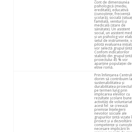
cont de dimensiunea
psihologică (mediu,
ereditate), educativă
(cunoștințe, frecvență
școlară), socială (situa
familială, venituri) și
medicală (stare de
sănătate). Un asistent
social, un asistent med
și un psiholog vor ela
setul de instrumente, 
pilotă evaluarea inițial
vor selectă grupul țintă
Confom indicatorilor
stabiliți din grupul țint
proiectului 45 % vor
aparține populației de
etnie romă.
Prin înființarea Centrul
dorim să contribuim l
sustenabilitatea și
durabilitatea proiectul
pe termen lung prin
implicarea elevilor cu
rezultate școlare bune
activități de voluntariat
acest fel se creează
premise înțelegerii
nevoilor sociale ale
grupurilor țintă vizate 
proiect și a dezvoltării
competențe și cunoști
necesare implicării în