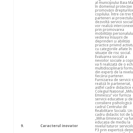
al municipiului Baia M
în domeniul protecției 
promovării drepturilo
copilului. Între cei trei 
parteneri ai proiectulu
dezvoltă servicii socia
vor realiză interconexi
prin promovarea
mobilității personalului
vederea însușirii de
deprinderi și abilități
practice privind activi
cu categoriile aflate în
situație de risc social.
Evaluarea socială a
nevoilor sociale a copi
va fi realizată de o ec
multidisciplinară form
din experți de la nivelu
fiecărui partener.
Furnizarea de servicii 
realiză în parteneriat,
astfel cadre didactice 
Colegiul Național „Mih
Eminescu” vor furniza
servicii educative și de
consiliere psihologică
cadrul Centrului de
Reabilitare Socială. Un
cadru didactic tot de 
„Mihai Eminescu” va fu
educația de mediu la
9.
Caracterul inovator
nivelul tuturor serviciil
P3 prin expertiză deți