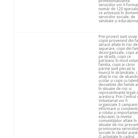
profesionalizarea
serviciilor vor fi forma
număr de 120 specialiș
ce activează în domeni
serviciilor sociale, de
sănătate și educaționa
Prin proiect sunt vizați
copiii provenind din fa
sărace aflate în risc de
separare, copii din fami
dezorganizate, copii af
pe stradă, copii ce
părăsesc în mod volun
familia, copii ai căror
părinți sunt plecați la
muncă în străinătate, c
aflați în risc de aband
școlar și copii cu talen
deosebite din familii a
în situație de risc și
reprezentnantii legali a
acestora. Prin Centrul
Voluntariat vor fi
organizate 3 campanii
informare și conștient
a rolului și importanței
educației, la nivelul
comunităților aflate în
situație de risc precum
promovarea serviciilo
sociale în rândul acest
O activitate în cadrul