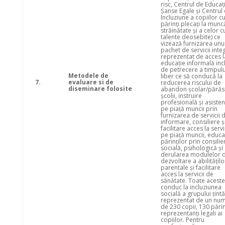
risc, Centrul de Educaț
Șanse Egale și Centrul
Incluziune a copiilor c
părinți plecați la munc
străinătate și a celor c
talente deosebite) ce
vizează furnizarea unu
pachet de servicii inte
reprezentat de acces l
educație informală inc
de petrecere a timpulu
Metodele de
liber ce să conducă la
7.
evaluare si de
reducerea riscului de
diseminare folosite
abandon școlar/părăsi
școlii, instruire
profesională și asisten
pe piață muncii prin
furnizarea de servicii 
informare, consiliere ș
facilitare acces la servi
pe piață muncii, educ
părinților prin consilie
socială, psihologică și
derularea modulelor 
dezvoltare a abilitățilo
parentale și facilitare
acces la servicii de
sănătate. Toate acest
conduc la incluziunea
socială a grupului țintă
reprezentat de un nu
de 230 copii, 130 părin
reprezentanți legali ai
copiilor. Pentru