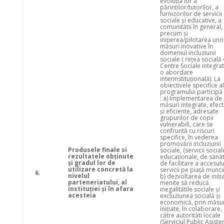
evoluția lor a
părintilor/tutorilor, a
furnizorilor de servicii
sociale și educative, a
comunitătii în general,
precum și
inițierea/pilotarea uno
măsuri inovative în
domeniul incluziunii
sociale ( rețea socială
Centre Sociale integra
o abordare
interinstituțională). La
obiectivele specifice a
programului participă 
: a) Implementarea de
măsuri integrate, efect
și eficiente, adresate
grupurilor de copii
vulnerabili, care se
confruntă cu riscuri
specifice, în vederea
promovării incluziunii
Produsele finale si
sociale, (servicii social
rezultatele obţinute
educaționale, de sănăt
şi gradul lor de
de facilitare a accesulu
utilizare concretă la
servicii pe piață muncii
6.
nivelul
b) dezvoltarea de iniți
parteneriatului, al
menite să reducă
instituţiei şi în afara
inegalitătile sociale și
acesteia
excluziunea socială și
economică, prin măsur
inițiate, în colaborare,
către autorităti locale
(Serviciul Public Asiste