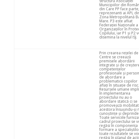
structură Asociației
Municipiilor din Româ
din Care PP face parte
reprezenanti ai APL di
Zona Metropolitană B
Mare. P3 este afliat
Federației Naționale a
Organizațiilor în Prote
Copilului, iar P1 și P2 
disemina la nivelul ISJ.
Prin crearea rețelei de
Centre se creează
premisele abordării
integrate și de creșter
competențelor
profesionale și perso
de abordare a
problematicii copiilor
aflați în situație de risc
Resursele umane impli
în implementarea
proiectului nu au o
abordare statică ci se
promovează mobilitat
acestora însușindu-și 
cunoștințe și deprinder
Toate serviciile furniza
cadrul proiectului se v
regăsi în componența
formare a specialiștilo
toate rezultatele se vo
regăsi în planul de acț