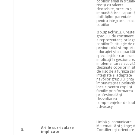
copiilor aflați în situaț
risc și cu talente
deosebite, precum și
imbunătătirea capacităt
abilităților parentale
pentru integrarea soci
copiilor.
Ob.specific.3.
Crește
gradului de consitient
a reprezentanților legal
copiilor în situație de r
privind rolul și import
educației și a capacităt
specialiștilor care sunt
implicați în gestionarea
implementarea activită
destinate copiilor în sit
de risc de a furniza ser
integrate și adaptate
nevoilor grupului țintă 
îmbunătățirea politicil
locale pentru copil și
familie prin formarea
profesională și
dezvoltarea
competențelor de lobb
advocacy.
Limbă şi comunicare;
Matematică şi ştiinţe; A
Ariile curriculare
5.
Consiliere şi orientare
implicate