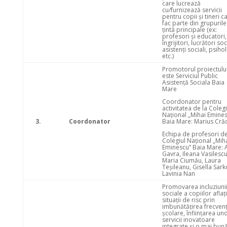
care lucrează
cu/furnizează servicii
pentru copii și tineri c
fac parte din grupurile
țintă principale (ex:
profesori și educatori,
îngrijitori, lucrători soci
asistenți sociali, psiho
etc.)
Promotorul proiectulu
este Serviciul Public
Asistență Sociala Baia
Mare
Coordonator pentru
activitatea de la Colegi
Național „Mihai Emine
3.
Coordonator
Baia Mare: Marius Cră
Echipa de profesori de
Colegiul Național „Mih
Eminescu” Baia Mare: 
Gavra, Ileana Vasilescu
Maria Ciumău, Laura
Teșileanu, Gisella Sark
Lavinia Nan
Promovarea incluziuni
sociale a copiilor aflați
situații de risc prin
imbunătățirea frecvenț
școlare, înființarea un
servicii inovatoare
integrate și o mai bun