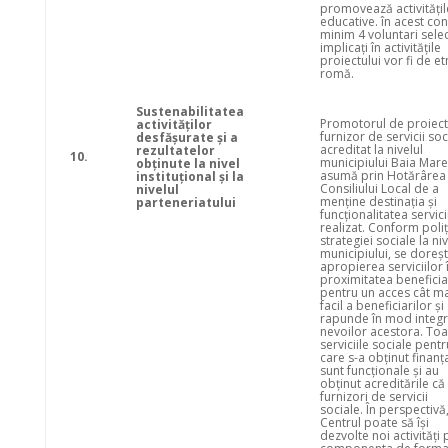
promovează activitățil
educative. în acest con
minim 4 voluntari selec
implicați în activitățile
proiectului vor fi de et
romă.
Sustenabilitatea
Promotorul de proiect
activităţilor
furnizor de servicii soc
desfăşurate şi a
acreditat la nivelul
rezultatelor
10.
municipiului Baia Mare 
obţinute la nivel
asumă prin Hotărârea
instituţional şi la
Consiliului Local de a
nivelul
menține destinația și
parteneriatului
funcționalitatea servici
realizat. Conform poliți
strategiei sociale la niv
municipiului, se doreș
apropierea serviciilor 
proximitatea beneficia
pentru un acces cât ma
facil a beneficiarilor și
rapunde în mod integr
nevoilor acestora. Toa
serviciile sociale pentr
care s-a obținut finanț
sunt funcționale și au
obținut acreditările că 
furnizori de servicii
sociale. În perspectivă
Centrul poate să își
dezvolte noi activități 