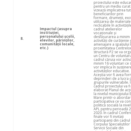
proiectului este educa
pentru un mediu curat
vizează implicatrea tu
beneficiarilor prin
formare, drumeții, excu
utilizarea de materiale
reclicabile în activitățil
Impactul (asupra
cadrul atelierelor
instituţiei,
vocaționale și
personalului şcolii,
desfășurarea a minim 
8.
elevilor, părinţilor,
activități de curățenie ș
comunităţii locale,
amenajare a spațiului 
etc.)
proximitatea Centrelor
structură P2 se va org
un Centru de voluntaria
cadrul căruia vor activ
minim 16 voluntari ce 
vor implica în susținer
activităților educative.
Aceștia vor fi avea fo
deprinderi de a lucra 
grupurile vulnerabile. 
cadrul proiectului va fi
elaborat Planul de acț
la nivelul municipiului 
Mare printr-o abordar
participativa ce va con
politică socială la nivel
APL pentru perioadă 
2020. În cadrul Conferi
finale vor fi invitați
participanți din cadrul
Corpului Specialiștilor 
Servicii Sociale din