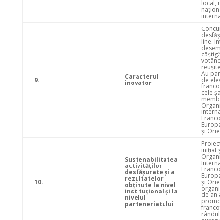
local, 
naționa
intern
Concur
desfăş
line. I
desem
câştigă
votând
reuşit
Au par
Caracterul
9.
de ele
inovator
franco
cele şa
membr
Organi
Intern
Franco
Europa
şi Orie
Proiec
iniţiat
Organi
Sustenabilitatea
Intern
activităţilor
Franco
desfăşurate şi a
Europa
rezultatelor
10.
şi Ori
obţinute la nivel
organi
instituţional şi la
de an a
nivelul
promo
parteneriatului
franco
rândul