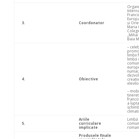
Organi
Intern
Franco
Europa
3.
Coordonator
şi Orie
Maria 
Colegi
„Mihai
Baia M
– cele
promo
limbii
limbă 
comun
europe
numai;
dezvol
4.
Obiective
creativi
elevilo
– mobi
tineret
franco
a lupt
schimb
climati
Ariile
Limbă 
5.
curriculare
comun
implicate
roman
Produsele finale