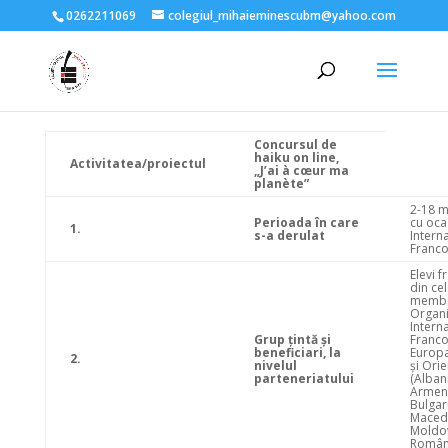
0262211069
colegiul_mihaieminescubm@yahoo.com
Concursul de
haiku on line,
Activitatea/proiectul
„J’ai à cœur ma
planète”
2-18 m
Perioada în care
cu ocaz
1.
s-a derulat
Intern
Franco
Elevi f
din cel
membr
Organi
Intern
Grup ţintă şi
Franco
beneficiari, la
Europa
2.
nivelul
şi Orie
parteneriatului
(Alban
Armen
Bulgar
Maced
Moldov
Român