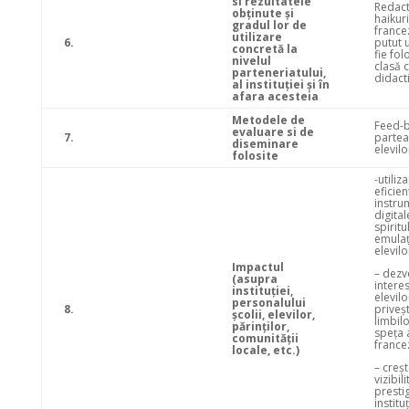
si rezultatele
Redac
obţinute şi
haikuri
gradul lor de
france
utilizare
6.
putut u
concretă la
fie fol
nivelul
clasă 
parteneriatului,
didact
al instituţiei şi în
afara acesteia
Metodele de
Feed-b
evaluare si de
7.
partea
diseminare
elevil
folosite
-utiliz
eficien
instru
digital
spiritu
emulaţ
elevilo
Impactul
– dezv
(asupra
interes
instituţiei,
elevilo
personalului
8.
priveşt
şcolii, elevilor,
limbilo
părinţilor,
speţa a
comunităţii
france
locale, etc.)
– creș
vizibili
prestig
instituț