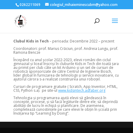
0262211069
colegiul_mihaieminescubm@yahoo.com
Clubul Kids in Tech
– perioada: Decembrie 2022 – prezent
Coordonatori: prof. Marius Crăciun, prof. Andreia Lungu, prof.
Ramona Bencze
Începând cu anul școlar 2022-2023, elevii români din ciclul
gimnazial și liceal înscriși în cluburile Kids in Tech din toată țara
au primit per club câte un kit Arduino și un set de cursuri de
robotică sponsorizate de către Centrul de Inginerie Bosch,
lider global în furnizarea de tehnologii și servicii inovatoare, cu
ajutorul cărora s-a realizat construirea unui roboțel.
Cursuri de programare gratuite ( Scratch, App Inventor, HTML,
CSS, Python s.a). pe site-ul
www.kidsintech.adfaber.org
Tehnologia și programarea ajută elevii să gândească în
concepte, procese, și să facă legăturile dintre ele; să deprindă
abilități de lucru în echipă și planificare. De asemenea,
completează cunostințele pe care elevii le obțin în școală prin
învățarea tip “Learning by Doing”.