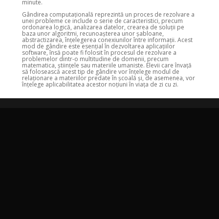
minute.
Gândirea computațională reprezintă un proces de rezolvare a
unei probleme ce include o serie de caracteristici, precum
ordonarea logică, analizarea datelor, crearea de soluții pe
baza unor algoritmi, recunoașterea unor șabloane,
abstractizarea, înțelegerea conexiunilor între informații. Acest
mod de gândire este esențial în dezvoltarea aplicațiilor
software, însă poate fi folosit în procesul de rezolvare a
problemelor dintr-o multitudine de domenii, precum
matematica, științele sau materiile umaniste. Elevii care învață
să folosească acest tip de gândire vor înțelege modul de
relaționare a materiilor predate în școală și, de asemenea, vor
înțelege aplicabilitatea acestor noțiuni în viața de zi cu zi.