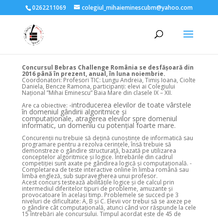
0262211069
colegiul_mihaieminescubm@yahoo.com
Concursul Bebras Challenge România se desfășoară din
2016 până în prezent, anual, în luna noiembrie.
Coordonatori: Profesori TIC: Lungu Andreia, Timiș Ioana, Ciolte
Daniela, Bencze Ramona, participanți: elevi ai Colegiului
Național ”Mihai Eminescu” Baia Mare din clasele IX – XII.
-introducerea elevilor de toate vârstele
Are ca obiective:
în domeniul gândirii algoritmice și
computaționale,
atragerea elevilor spre domeniul
informatic, un domeniu cu potențial foarte mare.
Concurenții nu trebuie să dețină cunoștințe de informatică sau
programare pentru a rezolva cerințele, însă trebuie să
demonstreze o gândire structurată, bazată pe utilizarea
conceptelor algoritmice și logice. Întrebările din cadrul
competiției sunt axate pe gândirea logică și computațională. -
Completarea de teste interactive online în limba română sau
limba engleză, sub supravegherea unui profesor.
Acest concurs testează abilitățile logice și de calcul prin
intermediul diferitelor tipuri de probleme, amuzante și
provocatoare în același timp. Problemele se succed pe 3
niveluri de dificultate: A, B și C. Elevii vor trebui să se axeze pe
o gândire cât computațională, atunci când vor răspunde la cele
15 întrebări ale concursului. Timpul acordat este de 45 de