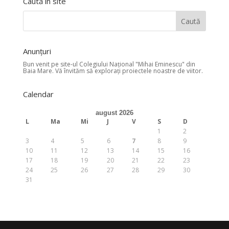
Caută în site
Anunţuri
Bun venit pe site-ul Colegiului Naţional "Mihai Eminescu" din
Baia Mare. Vă învităm să exploraţi proiectele noastre de viitor.
Calendar
august 2026
L
Ma
Mi
J
V
S
D
1
2
3
4
5
6
7
8
9
10
11
12
13
14
15
16
17
18
19
20
21
22
23
24
25
26
27
28
29
30
31