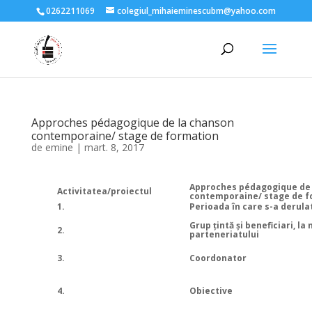
0262211069
colegiul_mihaieminescubm@yahoo.com
Approches pédagogique de la chanson
contemporaine/ stage de formation
de
emine
|
mart. 8, 2017
Approches pédagogique de 
Activitatea/proiectul
contemporaine/ stage de f
1.
Perioada în care s-a derula
Grup ţintă şi beneficiari, la 
2.
parteneriatului
3.
Coordonator
4.
Obiective