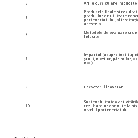
5.
Ariile curriculare implicate
Produsele finale si rezultat
gradul lor de utilizare concr
6.
parteneriatului, al instituţie
acesteia
Metodele de evaluare si de
7.
folosite
Impactul (asupra instituţiei
8.
şcolii, elevilor, părinţilor, c
etc.)
9.
Caracterul inovator
Sustenabilitatea activităţil
10.
rezultatelor obţinute la nive
nivelul parteneriatului